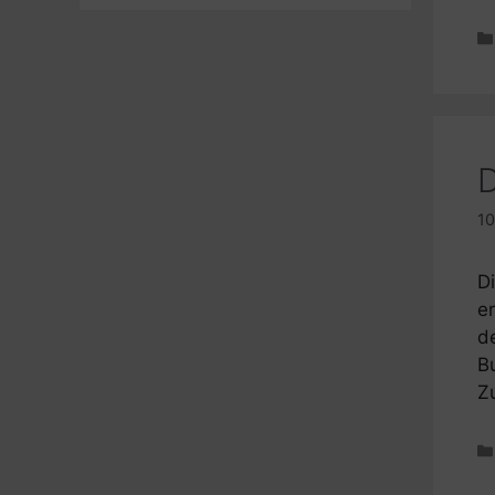
D
10
D
er
d
B
Z