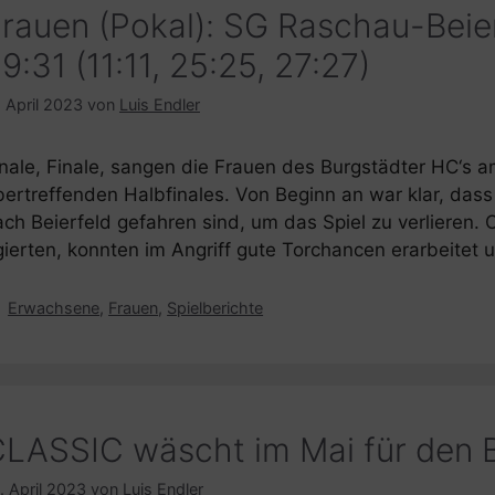
rauen (Pokal): SG Raschau-Beie
9:31 (11:11, 25:25, 27:27)
. April 2023
von
Luis Endler
inale, Finale, sangen die Frauen des Burgstädter HC‘s
bertreffenden Halbfinales. Von Beginn an war klar, das
ach Beierfeld gefahren sind, um das Spiel zu verlieren.
gierten, konnten im Angriff gute Torchancen erarbeitet
Kategorien
Erwachsene
,
Frauen
,
Spielberichte
LASSIC wäscht im Mai für den 
. April 2023
von
Luis Endler