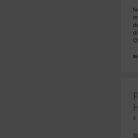
N
m
d
d
C
F
H
5.
St