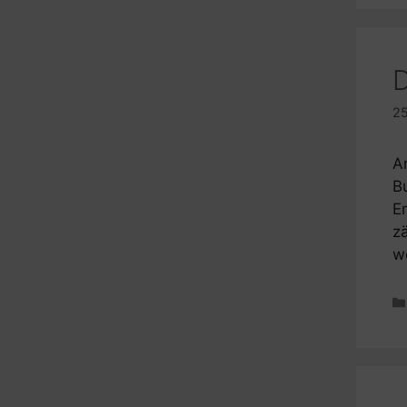
D
25
A
B
Er
z
w