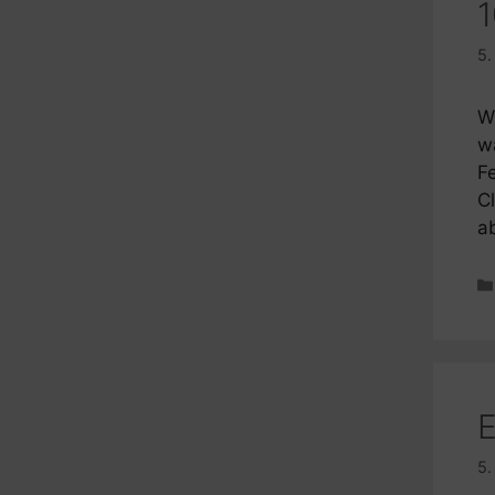
1
5.
W
w
F
Cl
a
E
5.