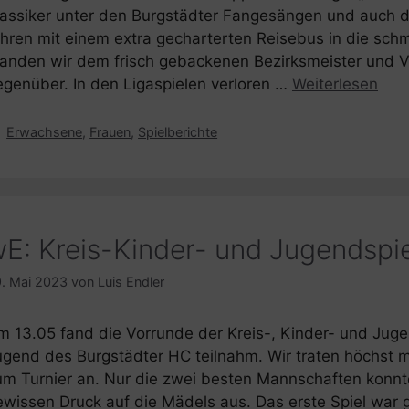
lassiker unter den Burgstädter Fangesängen und auch d
uhren mit einem extra gecharterten Reisebus in die sch
tanden wir dem frisch gebackenen Bezirksmeister und V
egenüber. In den Ligaspielen verloren …
Weiterlesen
Kategorien
Erwachsene
,
Frauen
,
Spielberichte
E: Kreis-Kinder- und Jugendspi
. Mai 2023
von
Luis Endler
m 13.05 fand die Vorrunde der Kreis-, Kinder- und Jugen
ugend des Burgstädter HC teilnahm. Wir traten höchst m
um Turnier an. Nur die zwei besten Mannschaften konnte
ewissen Druck auf die Mädels aus. Das erste Spiel war