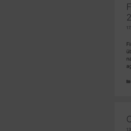
F
2
17
F
ü
n
a
C
13