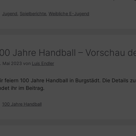
Kategorien
Jugend
,
Spielberichte
,
Weibliche E-Jugend
00 Jahre Handball – Vorschau de
. Mai 2023
von
Luis Endler
ir feiern 100 Jahre Handball in Burgstädt. Die Details 
ndet ihr im Beitrag.
Kategorien
100 Jahre Handball