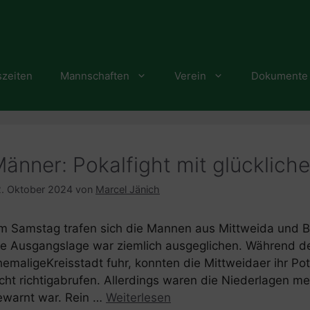
szeiten
Mannschaften
Verein
Dokumente
änner: Pokalfight mit glücklic
. Oktober 2024
von
Marcel Jänich
m Samstag trafen sich die Mannen aus Mittweida und Bu
ie Ausgangslage war ziemlich ausgeglichen. Während d
hemaligeKreisstadt fuhr, konnten die Mittweidaer ihr Pot
icht richtigabrufen. Allerdings waren die Niederlagen m
ewarnt war. Rein …
Weiterlesen