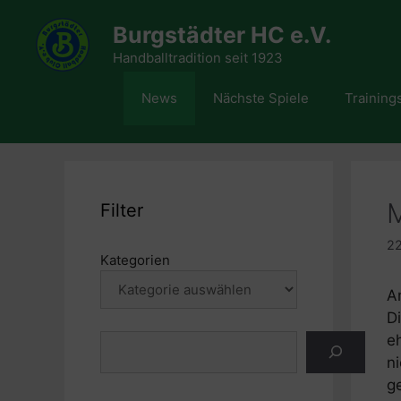
Zum
Burgstädter HC e.V.
Inhalt
springen
Handballtradition seit 1923
News
Nächste Spiele
Training
M
Filter
22
Kategorien
A
D
e
Suchen
n
g