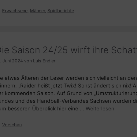
Kategorien
Erwachsene
,
Männer
,
Spielberichte
ie Saison 24/25 wirft ihre Schat
. Juni 2024
von
Luis Endler
ie etwas Älteren der Leser werden sich vielleicht an d
innern: „Raider heißt jetzt Twix! Sonst ändert sich nix!
er kommenden Saison. Auf Grund von „Umstrukturieru
undes und des Handball-Verbandes Sachsen wurden die
um besseren Überblick hier eine …
Weiterlesen
Kategorien
Vorschau