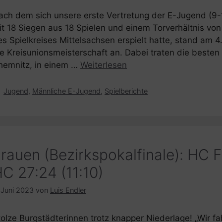
ach dem sich unsere erste Vertretung der E-Jugend (9-1
it 18 Siegen aus 18 Spielen und einem Torverhältnis von
es Spielkreises Mittelsachsen erspielt hatte, stand am 
ie Kreisunionsmeisterschaft an. Dabei traten die beste
hemnitz, in einem …
Weiterlesen
Kategorien
Jugend
,
Männliche E-Jugend
,
Spielberichte
rauen (Bezirkspokalfinale): HC 
C 27:24 (11:10)
 Juni 2023
von
Luis Endler
olze Burgstädterinnen trotz knapper Niederlage! „Wir fah