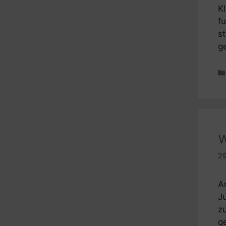
K
f
s
g
w
29
A
J
z
g