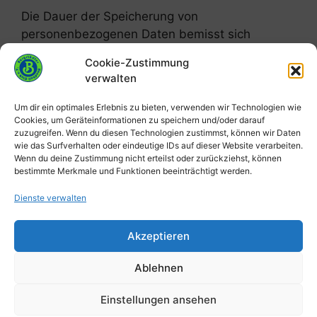
Die Dauer der Speicherung von
personenbezogenen Daten bemisst sich
anhand der jeweiligen gesetzlichen
Cookie-Zustimmung
Aufbewahrungsfrist (z.B. handels- und
verwalten
steuerrechtliche Aufbewahrungsfristen). Nach
Ablauf der Frist werden die entsprechenden
Um dir ein optimales Erlebnis zu bieten, verwenden wir Technologien wie
Cookies, um Geräteinformationen zu speichern und/oder darauf
Daten routinemäßig gelöscht, sofern sie nicht
zuzugreifen. Wenn du diesen Technologien zustimmst, können wir Daten
mehr zur Vertragserfüllung oder
wie das Surfverhalten oder eindeutige IDs auf dieser Website verarbeiten.
Vertragsanbahnung erforderlich sind und/oder
Wenn du deine Zustimmung nicht erteilst oder zurückziehst, können
bestimmte Merkmale und Funktionen beeinträchtigt werden.
unsererseits kein berechtigtes Interesse an der
Weiterspeicherung fortbesteht.
Dienste verwalten
Akzeptieren
Impressum
Datenschutzerklärung
Ablehnen
Cookie-Richtlinie
Sitemap
Login
Einstellungen ansehen