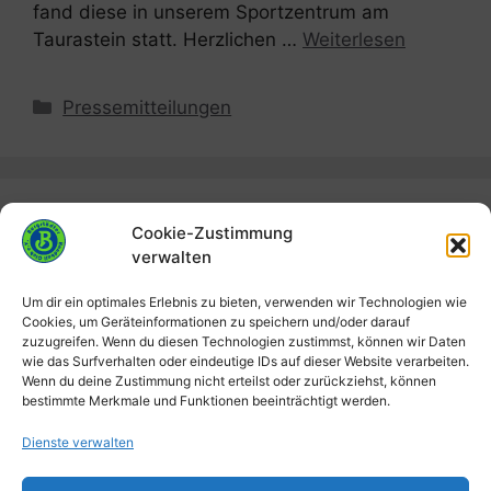
fand diese in unserem Sportzentrum am
Taurastein statt. Herzlichen …
Weiterlesen
Kategorien
Pressemitteilungen
Cookie-Zustimmung
Filter
verwalten
Kategorien
Um dir ein optimales Erlebnis zu bieten, verwenden wir Technologien wie
Cookies, um Geräteinformationen zu speichern und/oder darauf
zuzugreifen. Wenn du diesen Technologien zustimmst, können wir Daten
wie das Surfverhalten oder eindeutige IDs auf dieser Website verarbeiten.
Wenn du deine Zustimmung nicht erteilst oder zurückziehst, können
Suchen
bestimmte Merkmale und Funktionen beeinträchtigt werden.
Dienste verwalten