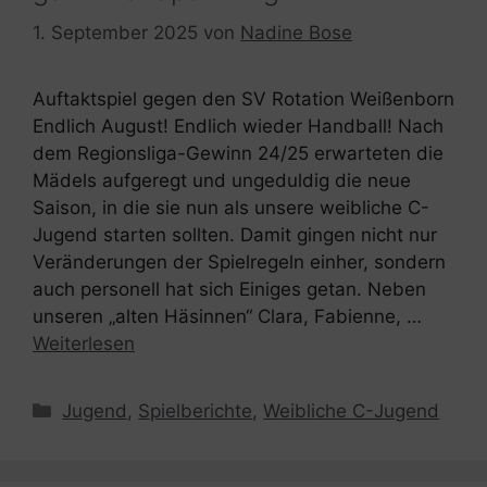
1. September 2025
von
Nadine Bose
Auftaktspiel gegen den SV Rotation Weißenborn
Endlich August! Endlich wieder Handball! Nach
dem Regionsliga-Gewinn 24/25 erwarteten die
Mädels aufgeregt und ungeduldig die neue
Saison, in die sie nun als unsere weibliche C-
Jugend starten sollten. Damit gingen nicht nur
Veränderungen der Spielregeln einher, sondern
auch personell hat sich Einiges getan. Neben
unseren „alten Häsinnen“ Clara, Fabienne, …
Weiterlesen
Kategorien
Jugend
,
Spielberichte
,
Weibliche C-Jugend