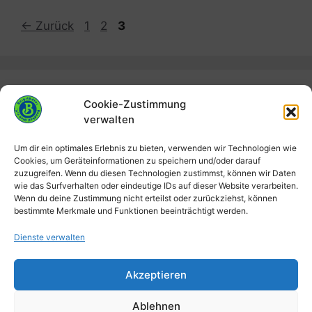
Seite
Seite
Seite
←
Zurück
1
2
3
Cookie-Zustimmung
Filter
verwalten
Kategorien
Um dir ein optimales Erlebnis zu bieten, verwenden wir Technologien wie
Cookies, um Geräteinformationen zu speichern und/oder darauf
zuzugreifen. Wenn du diesen Technologien zustimmst, können wir Daten
wie das Surfverhalten oder eindeutige IDs auf dieser Website verarbeiten.
Wenn du deine Zustimmung nicht erteilst oder zurückziehst, können
Suchen
bestimmte Merkmale und Funktionen beeinträchtigt werden.
Dienste verwalten
Akzeptieren
Impressum
Datenschutzerklärung
Ablehnen