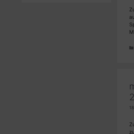
Z
a
S
M
m
2
18
Z
z