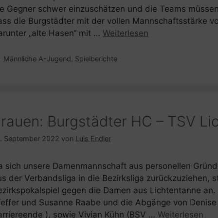
ie Gegner schwer einzuschätzen und die Teams müssen s
ass die Burgstädter mit der vollen Mannschaftsstärke v
arunter „alte Hasen“ mit …
Weiterlesen
Kategorien
Männliche A-Jugend
,
Spielberichte
rauen: Burgstädter HC – TSV Lic
. September 2022
von
Luis Endler
a sich unsere Damenmannschaft aus personellen Gründen
us der Verbandsliga in die Bezirksliga zurückzuziehen,
ezirkspokalspiel gegen die Damen aus Lichtentanne an. 
feffer und Susanne Raabe und die Abgänge von Denise 
arriereende ), sowie Vivian Kühn (BSV …
Weiterlesen