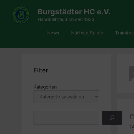
Zum
Burgstädter HC e.V.
Inhalt
springen
Handballtradition seit 1923
News
Nächste Spiele
Training
Filter
Kategorien
m
Suchen
24