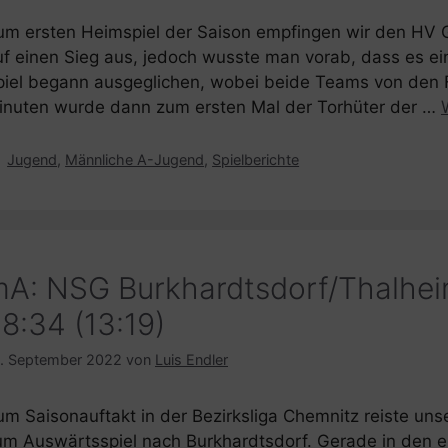
um ersten Heimspiel der Saison empfingen wir den HV 
uf einen Sieg aus, jedoch wusste man vorab, dass es ei
piel begann ausgeglichen, wobei beide Teams von den F
inuten wurde dann zum ersten Mal der Torhüter der …
Kategorien
Jugend
,
Männliche A-Jugend
,
Spielberichte
A: NSG Burkhardtsdorf/Thalhei
8:34 (13:19)
. September 2022
von
Luis Endler
um Saisonauftakt in der Bezirksliga Chemnitz reiste u
um Auswärtsspiel nach Burkhardtsdorf. Gerade in den er