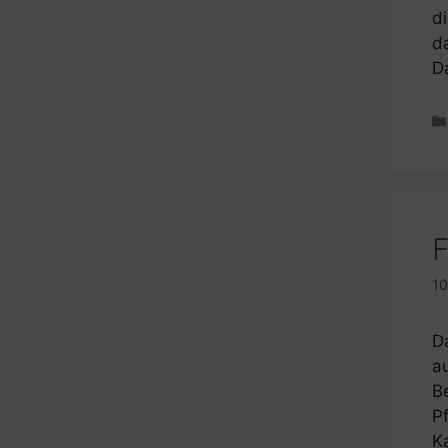
d
d
D
F
10
D
a
B
P
K