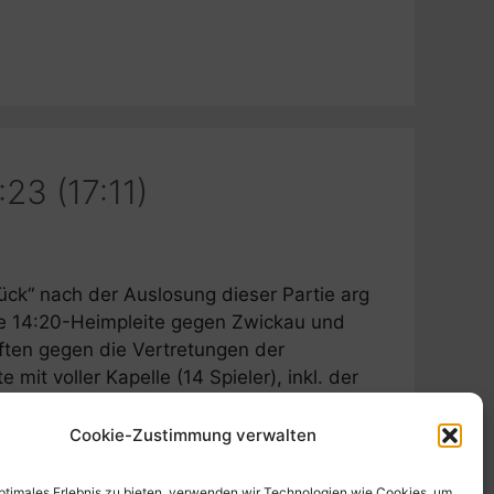
3 (17:11)
lück“ nach der Auslosung dieser Partie arg
ine 14:20-Heimpleite gegen Zwickau und
ften gegen die Vertretungen der
it voller Kapelle (14 Spieler), inkl. der
Cookie-Zustimmung verwalten
optimales Erlebnis zu bieten, verwenden wir Technologien wie Cookies, um