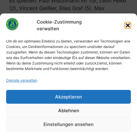
Es spielten: Paul Wischmann im Tor; Leon Felke
(2), Vincent Geißler, Elias Graf (5), Max
Hartmann (2), Niklas Kelch (3), Phileas
Cookie-Zustimmung
Langguth (1), Paul Mädler (2), Luis Mehner (2),
verwalten
Noel Mehner (9), Lukas Obst (6), Max Wittig
Um dir ein optimales Erlebnis zu bieten, verwenden wir Technologien wie
Cookies, um Geräteinformationen zu speichern und/oder darauf
Kategorien
Jugend
,
Männliche A-Jugend
,
Spielberichte
zuzugreifen. Wenn du diesen Technologien zustimmst, können wir Daten
wie das Surfverhalten oder eindeutige IDs auf dieser Website verarbeiten.
Männer: Burgstädter HC – TSV Lichtentanne
Wenn du deine Zustimmung nicht erteilst oder zurückziehst, können
32:22 (21:11)
bestimmte Merkmale und Funktionen beeinträchtigt werden.
wD: HV Grüna – Burgstädter HC 11:13 (6:8)
Dienste verwalten
Akzeptieren
Impressum
Datenschutzerklärung
Ablehnen
Cookie-Richtlinie
Sitemap
Login
Einstellungen ansehen
© 2026 Burgstädter HC e.V.
• Erstellt mit
GeneratePress