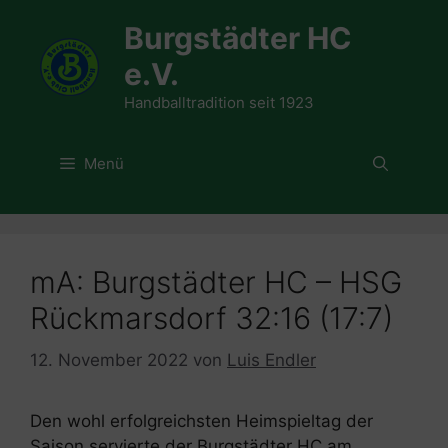
Zum
Burgstädter HC
Inhalt
springen
e.V.
Handballtradition seit 1923
Menü
mA: Burgstädter HC – HSG
Rückmarsdorf 32:16 (17:7)
12. November 2022
von
Luis Endler
Den wohl erfolgreichsten Heimspieltag der
Saison servierte der Burgstädter HC am